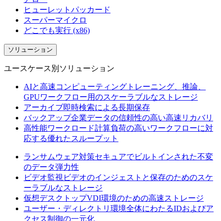
ヒューレットパッカード
スーパーマイクロ
どこでも実行 (x86)
ソリューション
ユースケース別ソリューション
AIと高速コンピューティング
トレーニング、推論、
GPUワークフロー用のスケーラブルなストレージ
アーカイブ
即時検索による長期保存
バックアップ
企業データの信頼性の高い高速リカバリ
高性能ワークロード
計算負荷の高いワークフローに対
応する優れたスループット
ランサムウェア対策
セキュアでビルトインされた不変
のデータ弾力性
ビデオ監視
ビデオのインジェストと保存のためのスケ
ーラブルなストレージ
仮想デスクトップ
VDI環境のための高速ストレージ
ユーザー・ディレクトリ
環境全体にわたるIDおよびア
クセス制御の一元化