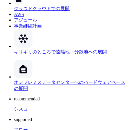
クラウド
クラウドでの展開
AWS
アジュール
事業継続計画
ギリギリのところで
遠隔地・分散地への展開
オンプレミス
データセンターへのハードウェアベース
の展開
recommended
シスコ
supported
アロー