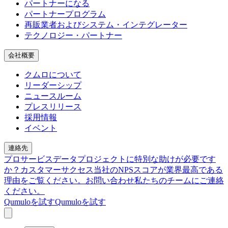
パートナーになる
パートナープログラム
再販業者およびシステム・インテグレーター
テクノロジー・パートナー
会社概要
クムロについて
リーダーシップ
ニュースルーム
プレスリリース
採用情報
イベント
連絡先
プロサービス
データプロジェクトに特別な助けが必要です
か？
カスタマーサクセス
当社のNPSスコアが業界最高である
理由をご覧ください。
お問い合わせ
私たちのチームにご連絡
ください。
Qumuloを試す
Qumuloを試す