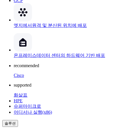
GCP
엣지에서
원격 및 분산된 위치에 배포
온프레미스
데이터 센터의 하드웨어 기반 배포
recommended
Cisco
supported
화살표
HPE
슈퍼마이크로
어디서나 실행(x86)
솔루션