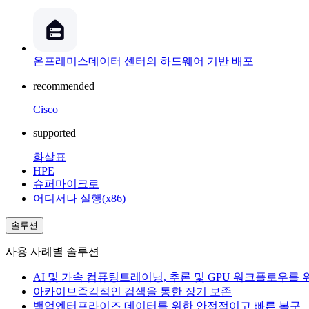
온프레미스
데이터 센터의 하드웨어 기반 배포
recommended
Cisco
supported
화살표
HPE
슈퍼마이크로
어디서나 실행(x86)
솔루션
사용 사례별 솔루션
AI 및 가속 컴퓨팅
트레이닝, 추론 및 GPU 워크플로우를
아카이브
즉각적인 검색을 통한 장기 보존
백업
엔터프라이즈 데이터를 위한 안정적이고 빠른 복구