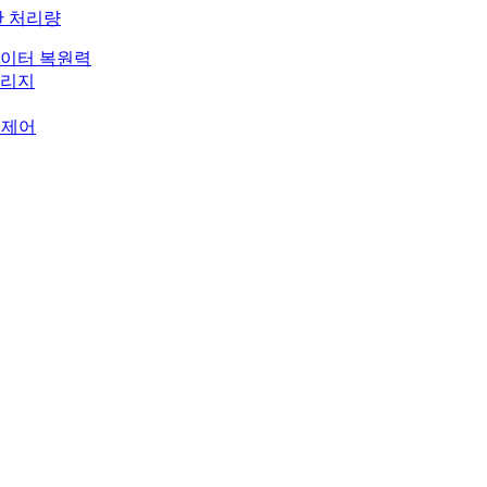
한 처리량
데이터 복원력
토리지
 제어